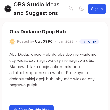
OBS Studio Ideas
Sign in
and Suggestions
Obs Dodanie Opcji Hub
Posted by
Uwu0990
•
Jan 2023
•
OPEN
Aby Dodać opcje Hub do obs ,bo nie wiadomo
czy widac czy nagrywa czy nie nagrywa obs.
Ma nawet taka opcje action milis hub
a tutaj tej opcji nie ma w obs ,Prosiłbym o
dodanie takiej opcji hub ,aby móc widziec czy
nagrywa pulpit .
Vote for this idea